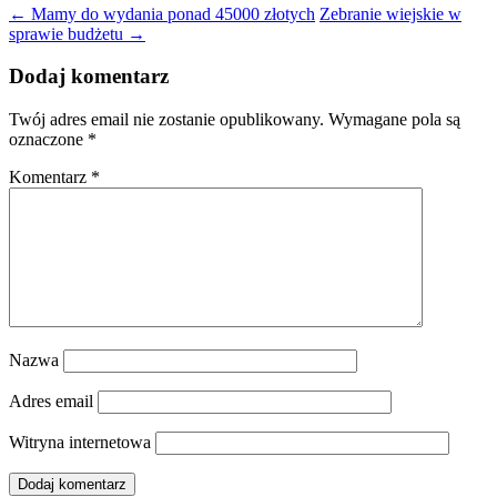
←
Mamy do wydania ponad 45000 złotych
Zebranie wiejskie w
sprawie budżetu
→
Dodaj komentarz
Twój adres email nie zostanie opublikowany.
Wymagane pola są
oznaczone
*
Komentarz
*
Nazwa
Adres email
Witryna internetowa