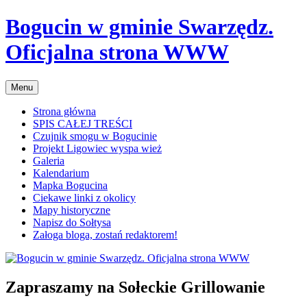
Przejdź
Bogucin w gminie Swarzędz.
do
treści
Oficjalna strona WWW
Menu
Strona główna
SPIS CAŁEJ TREŚCI
Czujnik smogu w Bogucinie
Projekt Ligowiec wyspa wież
Galeria
Kalendarium
Mapka Bogucina
Ciekawe linki z okolicy
Mapy historyczne
Napisz do Sołtysa
Załoga bloga, zostań redaktorem!
Zapraszamy na Sołeckie Grillowanie