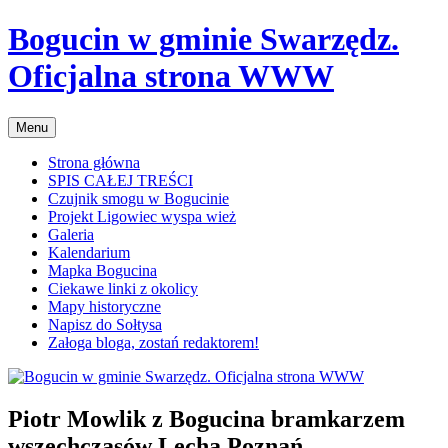
Przejdź
Bogucin w gminie Swarzędz.
do
treści
Oficjalna strona WWW
Menu
Strona główna
SPIS CAŁEJ TREŚCI
Czujnik smogu w Bogucinie
Projekt Ligowiec wyspa wież
Galeria
Kalendarium
Mapka Bogucina
Ciekawe linki z okolicy
Mapy historyczne
Napisz do Sołtysa
Załoga bloga, zostań redaktorem!
Piotr Mowlik z Bogucina bramkarzem
wszechczasów Lecha Poznań