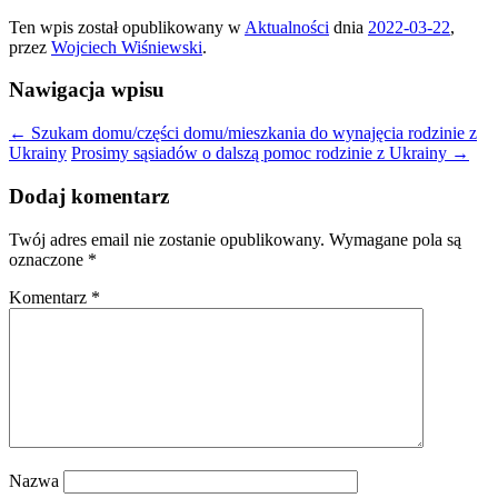
Ten wpis został opublikowany w
Aktualności
dnia
2022-03-22
,
przez
Wojciech Wiśniewski
.
Nawigacja wpisu
←
Szukam domu/części domu/mieszkania do wynajęcia rodzinie z
Ukrainy
Prosimy sąsiadów o dalszą pomoc rodzinie z Ukrainy
→
Dodaj komentarz
Twój adres email nie zostanie opublikowany.
Wymagane pola są
oznaczone
*
Komentarz
*
Nazwa