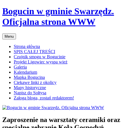
Przejdź
Bogucin w gminie Swarzędz.
do
treści
Oficjalna strona WWW
Menu
Strona główna
SPIS CAŁEJ TREŚCI
Czujnik smogu w Bogucinie
Projekt Ligowiec wyspa wież
Galeria
Kalendarium
Mapka Bogucina
Ciekawe linki z okolicy
Mapy historyczne
Napisz do Sołtysa
Załoga bloga, zostań redaktorem!
Zaproszenie na warsztaty ceramiki oraz
specjalne zebranie Koła Gospodyń