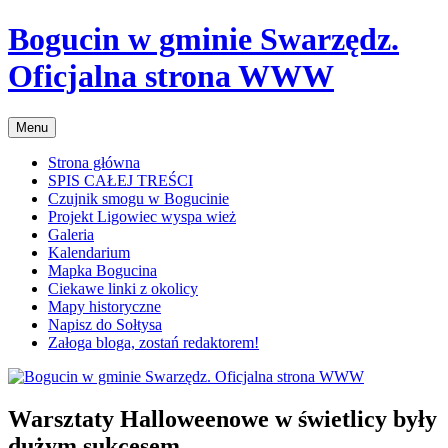
Przejdź
Bogucin w gminie Swarzędz.
do
treści
Oficjalna strona WWW
Menu
Strona główna
SPIS CAŁEJ TREŚCI
Czujnik smogu w Bogucinie
Projekt Ligowiec wyspa wież
Galeria
Kalendarium
Mapka Bogucina
Ciekawe linki z okolicy
Mapy historyczne
Napisz do Sołtysa
Załoga bloga, zostań redaktorem!
Warsztaty Halloweenowe w świetlicy były
dużym sukcesem