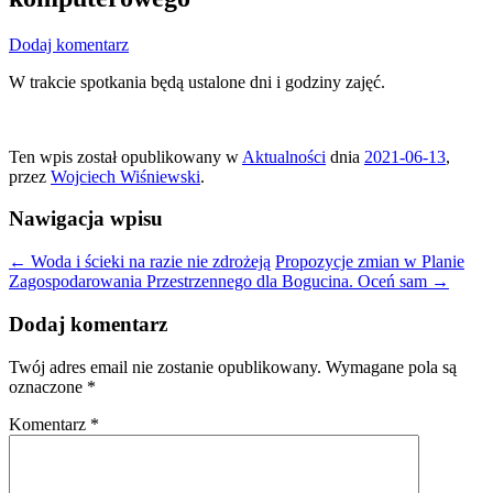
Dodaj komentarz
W trakcie spotkania będą ustalone dni i godziny zajęć.
Ten wpis został opublikowany w
Aktualności
dnia
2021-06-13
,
przez
Wojciech Wiśniewski
.
Nawigacja wpisu
←
Woda i ścieki na razie nie zdrożeją
Propozycje zmian w Planie
Zagospodarowania Przestrzennego dla Bogucina. Oceń sam
→
Dodaj komentarz
Twój adres email nie zostanie opublikowany.
Wymagane pola są
oznaczone
*
Komentarz
*