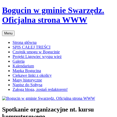
Przejdź
Bogucin w gminie Swarzędz.
do
treści
Oficjalna strona WWW
Menu
Strona główna
SPIS CAŁEJ TREŚCI
Czujnik smogu w Bogucinie
Projekt Ligowiec wyspa wież
Galeria
Kalendarium
Mapka Bogucina
Ciekawe linki z okolicy
Mapy historyczne
Napisz do Sołtysa
Załoga bloga, zostań redaktorem!
Spotkanie organizacyjne nt. kursu
komputerowego