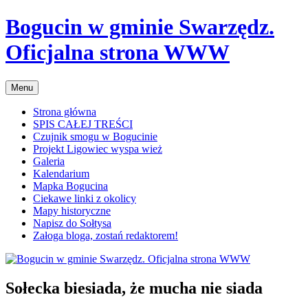
Przejdź
Bogucin w gminie Swarzędz.
do
treści
Oficjalna strona WWW
Menu
Strona główna
SPIS CAŁEJ TREŚCI
Czujnik smogu w Bogucinie
Projekt Ligowiec wyspa wież
Galeria
Kalendarium
Mapka Bogucina
Ciekawe linki z okolicy
Mapy historyczne
Napisz do Sołtysa
Załoga bloga, zostań redaktorem!
Sołecka biesiada, że mucha nie siada