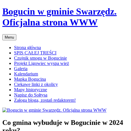
Przejdź
Bogucin w gminie Swarzędz.
do
treści
Oficjalna strona WWW
Menu
Strona główna
SPIS CAŁEJ TREŚCI
Czujnik smogu w Bogucinie
Projekt Ligowiec wyspa wież
Galeria
Kalendarium
Mapka Bogucina
Ciekawe linki z okolicy
Mapy historyczne
Napisz do Sołtysa
Załoga bloga, zostań redaktorem!
Co gmina wybuduje w Bogucinie w 2024
roku?