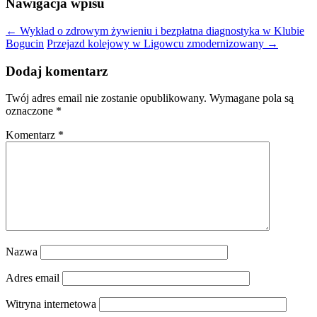
Nawigacja wpisu
←
Wykład o zdrowym żywieniu i bezpłatna diagnostyka w Klubie
Bogucin
Przejazd kolejowy w Ligowcu zmodernizowany
→
Dodaj komentarz
Twój adres email nie zostanie opublikowany.
Wymagane pola są
oznaczone
*
Komentarz
*
Nazwa
Adres email
Witryna internetowa