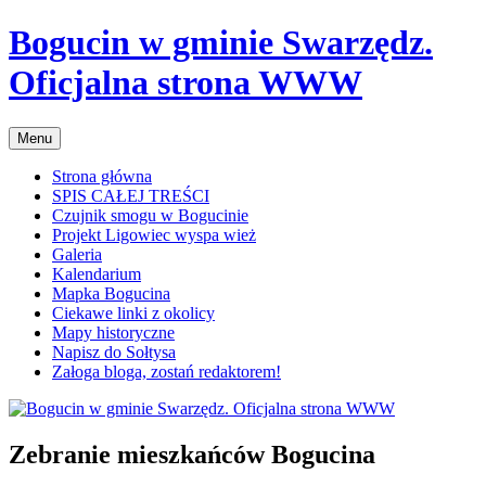
Przejdź
Bogucin w gminie Swarzędz.
do
treści
Oficjalna strona WWW
Menu
Strona główna
SPIS CAŁEJ TREŚCI
Czujnik smogu w Bogucinie
Projekt Ligowiec wyspa wież
Galeria
Kalendarium
Mapka Bogucina
Ciekawe linki z okolicy
Mapy historyczne
Napisz do Sołtysa
Załoga bloga, zostań redaktorem!
Zebranie mieszkańców Bogucina