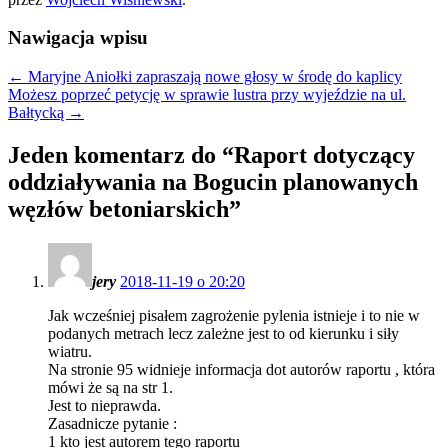
Nawigacja wpisu
←
Maryjne Aniołki zapraszają nowe głosy w środę do kaplicy
Możesz poprzeć petycję w sprawie lustra przy wyjeździe na ul.
Bałtycką
→
Jeden komentarz do “
Raport dotyczący
oddziaływania na Bogucin planowanych
węzłów betoniarskich
”
jery
2018-11-19 o 20:20
Jak wcześniej pisałem zagrożenie pylenia istnieje i to nie w
podanych metrach lecz zależne jest to od kierunku i siły
wiatru.
Na stronie 95 widnieje informacja dot autorów raportu , która
mówi że są na str 1.
Jest to nieprawda.
Zasadnicze pytanie :
1 kto jest autorem tego raportu