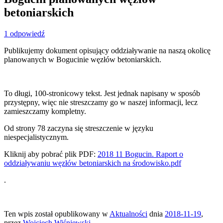
betoniarskich
1 odpowiedź
Publikujemy dokument opisujący oddziaływanie na naszą okolicę
planowanych w Bogucinie węzłów betoniarskich.
To długi, 100-stronicowy tekst. Jest jednak napisany w sposób
przystępny, więc nie streszczamy go w naszej informacji, lecz
zamieszczamy kompletny.
Od strony 78 zaczyna się streszczenie w języku
niespecjalistycznym.
Kliknij aby pobrać plik PDF:
2018 11 Bogucin. Raport o
oddziaływaniu węzłów betoniarskich na środowisko.pdf
.
Ten wpis został opublikowany w
Aktualności
dnia
2018-11-19
,
przez
Wojciech Wiśniewski
.