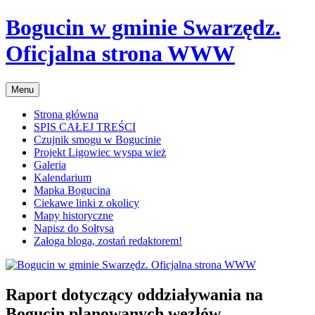
Przejdź
Bogucin w gminie Swarzędz.
do
treści
Oficjalna strona WWW
Menu
Strona główna
SPIS CAŁEJ TREŚCI
Czujnik smogu w Bogucinie
Projekt Ligowiec wyspa wież
Galeria
Kalendarium
Mapka Bogucina
Ciekawe linki z okolicy
Mapy historyczne
Napisz do Sołtysa
Załoga bloga, zostań redaktorem!
Raport dotyczący oddziaływania na
Bogucin planowanych węzłów