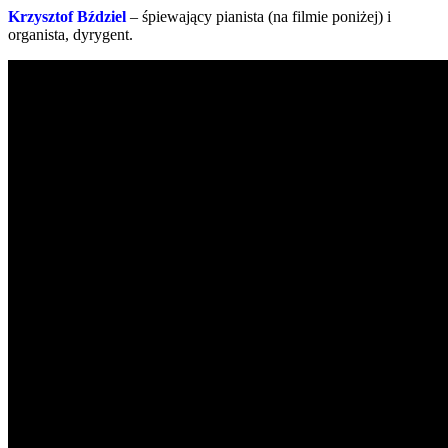
Krzysztof Bździel
– śpiewający pianista (na filmie poniżej) i
organista, dyrygent.