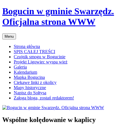
Przejdź
Bogucin w gminie Swarzędz.
do
treści
Oficjalna strona WWW
Menu
Strona główna
SPIS CAŁEJ TREŚCI
Czujnik smogu w Bogucinie
Projekt Ligowiec wyspa wież
Galeria
Kalendarium
Mapka Bogucina
Ciekawe linki z okolicy
Mapy historyczne
Napisz do Sołtysa
Załoga bloga, zostań redaktorem!
Wspólne kolędowanie w kaplicy