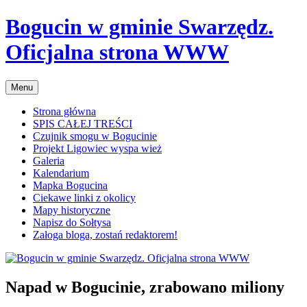
Przejdź
Bogucin w gminie Swarzędz.
do
treści
Oficjalna strona WWW
Menu
Strona główna
SPIS CAŁEJ TREŚCI
Czujnik smogu w Bogucinie
Projekt Ligowiec wyspa wież
Galeria
Kalendarium
Mapka Bogucina
Ciekawe linki z okolicy
Mapy historyczne
Napisz do Sołtysa
Załoga bloga, zostań redaktorem!
Napad w Bogucinie, zrabowano miliony