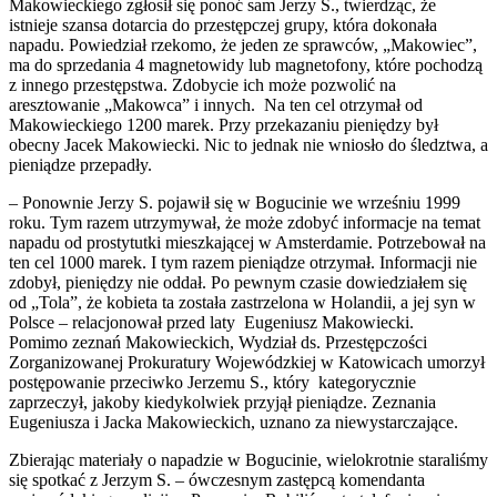
Makowieckiego zgłosił się ponoć sam Jerzy S., twierdząc, że
istnieje szansa dotarcia do przestępczej grupy, która dokonała
napadu. Powiedział rzekomo, że jeden ze sprawców, „Makowiec”,
ma do sprzedania 4 magnetowidy lub magnetofony, które pochodzą
z innego przestępstwa. Zdobycie ich może pozwolić na
aresztowanie „Makowca” i innych. Na ten cel otrzymał od
Makowieckiego 1200 marek. Przy przekazaniu pieniędzy był
obecny Jacek Makowiecki. Nic to jednak nie wniosło do śledztwa, a
pieniądze przepadły.
– Ponownie Jerzy S. pojawił się w Bogucinie we wrześniu 1999
roku. Tym razem utrzymywał, że może zdobyć informacje na temat
napadu od prostytutki mieszkającej w Amsterdamie. Potrzebował na
ten cel 1000 marek. I tym razem pieniądze otrzymał. Informacji nie
zdobył, pieniędzy nie oddał. Po pewnym czasie dowiedziałem się
od „Tola”, że kobieta ta została zastrzelona w Holandii, a jej syn w
Polsce – relacjonował przed laty Eugeniusz Makowiecki.
Pomimo zeznań Makowieckich, Wydział ds. Przestępczości
Zorganizowanej Prokuratury Wojewódzkiej w Katowicach umorzył
postępowanie przeciwko Jerzemu S., który kategorycznie
zaprzeczył, jakoby kiedykolwiek przyjął pieniądze. Zeznania
Eugeniusza i Jacka Makowieckich, uznano za niewystarczające.
Zbierając materiały o napadzie w Bogucinie, wielokrotnie staraliśmy
się spotkać z Jerzym S. – ówczesnym zastępcą komendanta