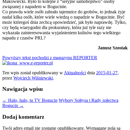
Makowiecki. Było to kolejne z “seryjne samobójstwo” osoby
związanej z napadem w Bogucinie.
Co prawda wiele osób zabrało tajemnice do grobów, to jednak żyje
nadal kilka osób, które wiele wiedzą o napadzie w Bogucinie. Być
może któregoś dnia zechcą opowiedzieć, jak było naprawdę. Tylko,
czy będą wiarygodni dla prokuratury, która już tyle razy nie
wykazała zainteresowania wyjaśnieniem kulisów tego wielkiego
napadu z czasów PRL?
Janusz Szostak
Powyższy tekst pochodzi z magazynu REPORTER
Ten wpis został opublikowany w
Aktualności
dnia
2015-01-27
,
przez
Wojciech Wiśniewski
.
Nawigacja wpisu
←
Halo, halo, tu TV Bogucin
Wybory Sołtysa i Rady sołectwa
Bogucin
→
Dodaj komentarz
Twój adres email nie zostanie opublikowany.
Wymagane pola są