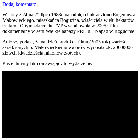
Dodaj komentarz
W nocy z 24 na 25 lipca 1988r. napadnięto i okradziono Eugeniusza
Makowieckiego, mieszkańca Bogucina, właściciela wielu hektarów
szklarni. O tym zdarzeniu TVP wyemitowała w 2005r. film
dokumentalny w serii Wielkie napady PRL-u – Napad w Bogucinie.
Autorzy podają, że na dzień produkcji filmu (2005 rok) wartość
skradzionych p. Makowieckiemu walorów wynosiła ok. 20000000
złotych (dwadzieścia milionów złotych).
Prezentujemy film omawiający to wydarzenie.