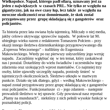
Wielkopolsce. Napad, którego padł ofiarą, uznawany jest za
jeden z największych w czasach PRL. Nie tylko ze względu na
gigantyczny, jak na owe czasy łup, lecz także ze względu na
mroczne okoliczności oraz domniemanie, że skok został
przygotowany przez grupę składającą się z gangsterów oraz
policjantów.
Ta historia przez lata owiana była tajemnicą. Milczały o niej media,
jakby celowo ukrywając sprawców napadu. W połowie lat 90.
ubiegłego wieku razem z redaktorem Tomaszem Połciem – przy
okazji innego śledztwa dziennikarskiego przygotowywanego dla
„Expressu Wieczornego” – trafiliśmy do Eugeniusza
Makowieckiego. Wtedy po raz pierwszy usłyszeliśmy jego wersję
napadu. Zaczęliśmy wgłębiać się w ten temat, który zaskakiwał
nas i porażał. Dotarliśmy do wielu świadków i uczestników tego
zdarzenia oraz szokujących wprost materiałów. Co najmniej trzy
osoby, które ujawniły szczegóły napadu, poniosły śmierć w
tajemniczych okolicznościach. Śledztwo utknęło w martwym
punkcie. Działo się tak dlatego, gdyż – według Makowieckiego –
napad został przygotowany przez grupę składającą się z gangsterów
oraz policjantów. Funkcjonariusze ci – jego zdaniem – następnie
prowadzili śledztwo w tej sprawie. Gdy powstawał nasz reportaż
„Plamy na mundurach”, niektórzy z nich pełnili wysokie funkcje w
poznańskiej policji.