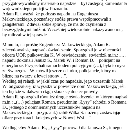
przygotowywaliśmy materiał o napadzie – był zastępcą komendanta
wojewódzkiego policji w Poznaniu.
Adam R. uważał, że podczas napadu na Eugeniusza
Makowieckiego, poznańscy stróże prawa współpracowali z
gangsterami. Zdawał sobie sprawę, że ma do czynienia z
bezwzględnymi ludźmi. Wcześniej wielokrotnie nakazywano mu,
by milczał w tej sprawie.
Mimo to, na prośbę Eugeniusza Makowieckiego, Adam R.
zdecydował się napisać oświadczenie. Sporządził je w obecności
oficera UOP, pułkownika K. W oświadczeniu stwierdził m.in.: „…
napadu dokonali Janusz S., Marek W. i Roman D. – policjant na
emeryturze. Przyjechali samochodem policyjnym (…), była to nysa
ze Swarzędza. W. mówił jeszcze o Jurku, policjancie, który ma
bliznę na twarzy z lewej strony…”.
Według tej relacji, w jakiś czas po napadzie, jego uczestnik Marek
W. odgrażał się, iż wysadzi w powietrze dom Makowieckiego, jeśli
ten będzie w dalszym ciągu starał się dociec prawdy.
Adam R. sporządził również drugie oświadczenie, w którym napisał
m.in.: „(…) policjant Roman, pseudonim „Łysy” (chodzi o Romana
D., jednego z domniemanych uczestników napadu na
Makowieckiego – przyp. aut.) zabił Witka S. nożem, zostawiając
ofiarę przy torach kolejowych w Nowej Wsi…”.
Według słów Adama R., „Łysy” pracował dla Janusza S., innego