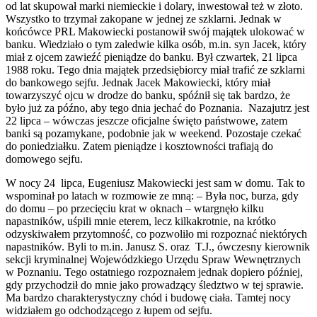
od lat skupował marki niemieckie i dolary, inwestował też w złoto.
Wszystko to trzymał zakopane w jednej ze szklarni. Jednak w
końcówce PRL Makowiecki postanowił swój majątek ulokować w
banku. Wiedziało o tym zaledwie kilka osób, m.in. syn Jacek, który
miał z ojcem zawieźć pieniądze do banku. Był czwartek, 21 lipca
1988 roku. Tego dnia majątek przedsiębiorcy miał trafić ze szklarni
do bankowego sejfu. Jednak Jacek Makowiecki, który miał
towarzyszyć ojcu w drodze do banku, spóźnił się tak bardzo, że
było już za późno, aby tego dnia jechać do Poznania. Nazajutrz jest
22 lipca – wówczas jeszcze oficjalne święto państwowe, zatem
banki są pozamykane, podobnie jak w weekend. Pozostaje czekać
do poniedziałku. Zatem pieniądze i kosztowności trafiają do
domowego sejfu.
W nocy 24 lipca, Eugeniusz Makowiecki jest sam w domu. Tak to
wspominał po latach w rozmowie ze mną: – Była noc, burza, gdy
do domu – po przecięciu krat w oknach – wtargnęło kilku
napastników, uśpili mnie eterem, lecz kilkakrotnie, na krótko
odzyskiwałem przytomność, co pozwoliło mi rozpoznać niektórych
napastników. Byli to m.in. Janusz S. oraz T.J., ówczesny kierownik
sekcji kryminalnej Wojewódzkiego Urzędu Spraw Wewnętrznych
w Poznaniu. Tego ostatniego rozpoznałem jednak dopiero później,
gdy przychodził do mnie jako prowadzący śledztwo w tej sprawie.
Ma bardzo charakterystyczny chód i budowę ciała. Tamtej nocy
widziałem go odchodzącego z łupem od sejfu.