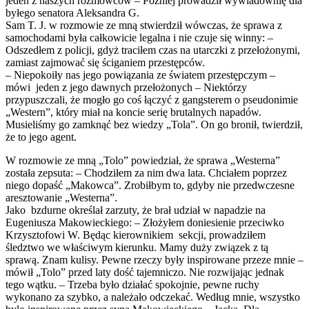
jeden z naszych rozmówców – Później prowadził wywiadownię dla
byłego senatora Aleksandra G.
Sam T. J. w rozmowie ze mną stwierdził wówczas, że sprawa z
samochodami była całkowicie legalna i nie czuje się winny: –
Odszedłem z policji, gdyż traciłem czas na utarczki z przełożonymi,
zamiast zajmować się ściganiem przestępców.
– Niepokoiły nas jego powiązania ze światem przestępczym –
mówi jeden z jego dawnych przełożonych – Niektórzy
przypuszczali, że mogło go coś łączyć z gangsterem o pseudonimie
„Western”, który miał na koncie serię brutalnych napadów.
Musieliśmy go zamknąć bez wiedzy „Tola”. On go bronił, twierdził,
że to jego agent.
W rozmowie ze mną „Tolo” powiedział, że sprawa „Westerna”
została zepsuta: – Chodziłem za nim dwa lata. Chciałem poprzez
niego dopaść „Makowca”. Zrobiłbym to, gdyby nie przedwczesne
aresztowanie „Westerna”.
Jako bzdurne określał zarzuty, że brał udział w napadzie na
Eugeniusza Makowieckiego: – Złożyłem doniesienie przeciwko
Krzysztofowi W. Będąc kierownikiem sekcji, prowadziłem
śledztwo we właściwym kierunku. Mamy duży związek z tą
sprawą. Znam kulisy. Pewne rzeczy były inspirowane przeze mnie –
mówił „Tolo” przed laty dość tajemniczo. Nie rozwijając jednak
tego wątku. – Trzeba było działać spokojnie, pewne ruchy
wykonano za szybko, a należało odczekać. Według mnie, wszystko