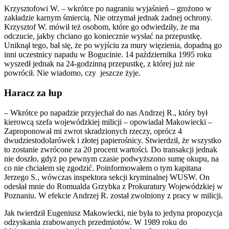
Krzysztofowi W. – wkrótce po nagraniu wyjaśnień – grożono w
zakładzie karnym śmiercią. Nie otrzymał jednak żadnej ochrony.
Krzysztof W. mówił też osobom, które go odwiedziły, że ma
odczucie, jakby chciano go koniecznie wysłać na przepustkę.
Uniknął tego, bał się, że po wyjściu za mury więzienia, dopadną go
inni uczestnicy napadu w Bogucinie. 14 października 1995 roku
wyszedł jednak na 24-godzinną przepustkę, z której już nie
powrócił. Nie wiadomo, czy jeszcze żyje.
Haracz za łup
– Wkrótce po napadzie przyjechał do nas Andrzej R., który był
kierowcą szefa wojewódzkiej milicji – opowiadał Makowiecki –
Zaproponował mi zwrot skradzionych rzeczy, oprócz 4
dwudziestodolarówek i złotej papierośnicy. Stwierdził, że wszystko
to zostanie zwrócone za 20 procent wartości. Do transakcji jednak
nie doszło, gdyż po pewnym czasie podwyższono sumę okupu, na
co nie chciałem się zgodzić. Poinformowałem o tym kapitana
Jerzego S., wówczas inspektora sekcji kryminalnej WUSW. On
odesłał mnie do Romualda Grzybka z Prokuratury Wojewódzkiej w
Poznaniu. W efekcie Andrzej R. został zwolniony z pracy w milicji.
Jak twierdził Eugeniusz Makowiecki, nie była to jedyna propozycja
odzyskania zrabowanych przedmiotów. W 1989 roku do