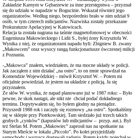
Zakładzie Karnym w Gębarzewie za inne przestępstwa – przyznał
się do udziału w napadzie w Bogucinie. Wskazał również jego
organizatorów. Według niego, bezpośrednio brało w nim udział 9
osób, w tym czterech milicjantów. Nazwiska zostały przekazane
Prokuraturze Apelacyjnej w Katowicach.
Relacja ta została nagrana na taśmie magnetofonowej w obecności
Eugeniusza Makowieckiego i Lidii S., byłej żony Krzysztofa W.
Wynika z niej, że organizatorami napadu byli: Zbigniew B. zwany
„Makowcem” oraz wysocy rangą funkcjonariusze ówczesnej milicji
z Poznania.
-„Makowca” znałem, wiedziałem, że ma mocne układy w policji.
Jak zacząłem z nim działać „na ostro”, to on mnie sprawdzał na
Komendzie Wojewódzkiej – mówił Krzysztof W. – Potem mi
oficjalnie powiedział, że jestem na układzie z policją. Ja się
przyznałem.
Ze słów W. wynika, że napad planowano już w 1987 roku: – Było
pewne, że skok nastąpi, ale nikt nie chciał podać dokładnego
terminu. Dopytywałem się, bo byłem głodny na pieniądze.
Przyszedł 1988 rok i zaczęły się rozmowy „na ostro”. Spotkaliśmy
się w sklepie przy Piotrkowskiej. Tam siedziało już trzech takich
grubych „cynków” (kapusiów lub milicjantów – przyp. aut.). Był
też Stefan M. Potem „Makowiec” zaprosił nas na spotkanie na
Starym Mieście w lokalu „Piccolo”. Po kolei przyjeżdżały
samochody i wszyscy dostawali zadania. Potem każdy pojechał w