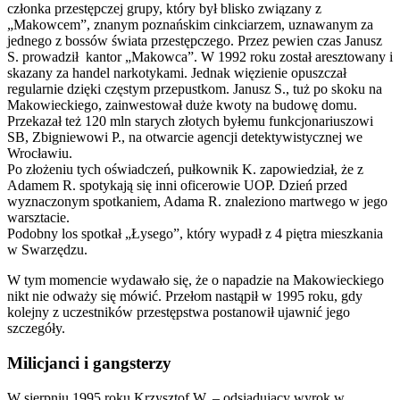
członka przestępczej grupy, który był blisko związany z
„Makowcem”, znanym poznańskim cinkciarzem, uznawanym za
jednego z bossów świata przestępczego. Przez pewien czas Janusz
S. prowadził kantor „Makowca”. W 1992 roku został aresztowany i
skazany za handel narkotykami. Jednak więzienie opuszczał
regularnie dzięki częstym przepustkom. Janusz S., tuż po skoku na
Makowieckiego, zainwestował duże kwoty na budowę domu.
Przekazał też 120 mln starych złotych byłemu funkcjonariuszowi
SB, Zbigniewowi P., na otwarcie agencji detektywistycznej we
Wrocławiu.
Po złożeniu tych oświadczeń, pułkownik K. zapowiedział, że z
Adamem R. spotykają się inni oficerowie UOP. Dzień przed
wyznaczonym spotkaniem, Adama R. znaleziono martwego w jego
warsztacie.
Podobny los spotkał „Łysego”, który wypadł z 4 piętra mieszkania
w Swarzędzu.
W tym momencie wydawało się, że o napadzie na Makowieckiego
nikt nie odważy się mówić. Przełom nastąpił w 1995 roku, gdy
kolejny z uczestników przestępstwa postanowił ujawnić jego
szczegóły.
Milicjanci i gangsterzy
W sierpniu 1995 roku Krzysztof W. – odsiadujący wyrok w