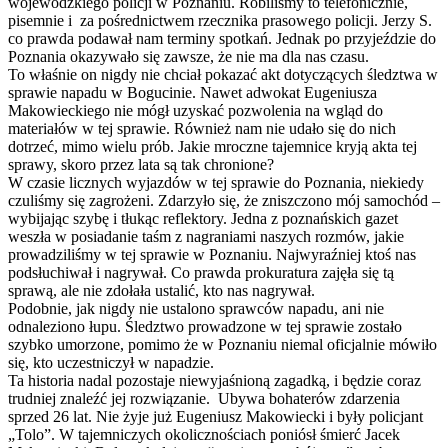
wojewódzkiego policji w Poznaniu. Robiliśmy to telefonicznie,
pisemnie i za pośrednictwem rzecznika prasowego policji. Jerzy S.
co prawda podawał nam terminy spotkań. Jednak po przyjeździe do
Poznania okazywało się zawsze, że nie ma dla nas czasu.
To właśnie on nigdy nie chciał pokazać akt dotyczących śledztwa w
sprawie napadu w Bogucinie. Nawet adwokat Eugeniusza
Makowieckiego nie mógł uzyskać pozwolenia na wgląd do
materiałów w tej sprawie. Również nam nie udało się do nich
dotrzeć, mimo wielu prób. Jakie mroczne tajemnice kryją akta tej
sprawy, skoro przez lata są tak chronione?
W czasie licznych wyjazdów w tej sprawie do Poznania, niekiedy
czuliśmy się zagrożeni. Zdarzyło się, że zniszczono mój samochód –
wybijając szybę i tłukąc reflektory. Jedna z poznańskich gazet
weszła w posiadanie taśm z nagraniami naszych rozmów, jakie
prowadziliśmy w tej sprawie w Poznaniu. Najwyraźniej ktoś nas
podsłuchiwał i nagrywał. Co prawda prokuratura zajęła się tą
sprawą, ale nie zdołała ustalić, kto nas nagrywał.
Podobnie, jak nigdy nie ustalono sprawców napadu, ani nie
odnaleziono łupu. Śledztwo prowadzone w tej sprawie zostało
szybko umorzone, pomimo że w Poznaniu niemal oficjalnie mówiło
się, kto uczestniczył w napadzie.
Ta historia nadal pozostaje niewyjaśnioną zagadką, i będzie coraz
trudniej znaleźć jej rozwiązanie. Ubywa bohaterów zdarzenia
sprzed 26 lat. Nie żyje już Eugeniusz Makowiecki i były policjant
„Tolo”. W tajemniczych okolicznościach poniósł śmierć Jacek