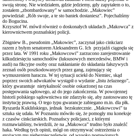
swoją stronę. Nie wiedziałem, gdzie jedziemy, gdy zapytałem o to,
zostałem „zbombardowany” w samochodzie. „Makowiec”
powiedział: „Rób swoje, a te sto baniek dostaniesz”. Pojechaliśmy
do Bogucina.
Krzysztof W. mówił również o doskonałych układach „Makowca” z
kierownictwem poznańskiej policji.
Zbigniew B., pseudonim „Makowiec”, zaczynał jako cinkciarz
razem z byłym senatorem Aleksandrem G. Ich przyjaźń ciągnęła się
przez lata. W 1991 roku „Makowcowi” zarzucono zarejestrowanie
kilkudziesięciu samochodów (luksusowych mercedesów, BMW i
audi) na fikcyjne osoby oraz nakłanianie do składania fałszywych
zeznań osób poszkodowanych przez gang, zajmujący się
wymuszeniem haraczu. W tej sytuacji uciekł do Niemiec, skąd
poprzez swoich adwokatów wystąpił o wydanie „listu żelaznego”,
który gwarantuje nietykalność osobie oskarżonej na czas
postępowania sądowego, aż do jego zakończenia. W powojennej
historii polskiego sądownictwa nie zdarzyło się, aby zastosowano tę
instytucję prawną. O tego typu gwarancje zabiegano m.in. dla płk.
Ryszarda Kuklińskiego, jednak bezskutecznie. „Makowcowi” ta
sztuka się udała. W Poznaniu mówiło się, że pomogły mu koneksje
z czasów cinkciarskich. Poznańscy policjanci, z którymi
rozmawialiśmy, twierdzili, że na „Makowca” trudno było znaleźć
haka. Według tych opinii, mógł on otrzymywać ostrzeżenia o
grożącym mu niebezpieczeństwie, od wysoko postawionych