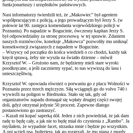
funkcjonariuszy i urzędników państwowych.
Nasi informatorzy twierdzili też, że „Makowiec” był agentem
współpracującym z policją, a jego prowadzącym był Jerzy S. (w
połowie lat 90. zastępca komendanta wojewódzkiego policji w
Poznaniu). Po napadzie w Bogucinie, ówczesny kapitan Jerzy S.
był odpowiedzialny za stronę procesową w tej sprawie. Zdaniem
naszych rozmówców, koneksje „Makowca” pozwoliły mu uniknąć
konsekwencji związanych z napadem w Bogucinie.
– Wszyscy od początku do końca wiedzieli o co chodzi, każdy tak
kręcił sprawą, żeby nie wyszła na światło dzienne – mówił
Krzysztof W. – Grożono nam, że będziemy mieli stare wyroki
poodkręcane, a jeśli zaczniemy sypać, to nas wywiozą do lasu i
unieszczęśliwią.
Krzysztof W. opowiada również o porwaniu go z placu Wolności w
Poznaniu przez trzech mężczyzn. Siłą wciągnęli go do volvo 740 i
wywieźli na poligon w Biedrusku. Stało się tak, gdy od
organizatorów napadu domagał się wpłaty drugiej części swojej
doli, gdyż otrzymał jedynie 50 procent. Zapewne dlatego
postanowiono go zastraszyć.
– Kazali mi kopać saperką dół. Jeden z nich powiedział, że jak dam
radę to będę cały, a jak nie to będę miał do czynienia z „Rambo”. Ja
myślałem, że wypadnie facet, strzaska mnie i będzie po wszystkim.
A oni wzięli psa, bulteriera, tak go rozgrzali, że mu piana z mordy