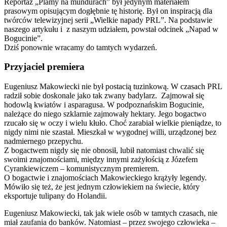
Reportaż „Plamy na mundurach” był jedynym materiałem
prasowym opisującym dogłębnie tę historię. Był on inspiracją dla
twórców telewizyjnej serii „Wielkie napady PRL”. Na podstawie
naszego artykułu i z naszym udziałem, powstał odcinek „Napad w
Bogucinie”.
Dziś ponownie wracamy do tamtych wydarzeń.
Przyjaciel premiera
Eugeniusz Makowiecki nie był postacią tuzinkową. W czasach PRL
radził sobie doskonale jako tak zwany badylarz. Zajmował się
hodowlą kwiatów i asparagusa. W podpoznańskim Bogucinie,
należące do niego szklarnie zajmowały hektary. Jego bogactwo
rzucało się w oczy i wielu kłuło. Choć zarabiał wielkie pieniądze, to
nigdy nimi nie szastał. Mieszkał w wygodnej willi, urządzonej bez
nadmiernego przepychu.
Z bogactwem nigdy się nie obnosił, lubił natomiast chwalić się
swoimi znajomościami, między innymi zażyłością z Józefem
Cyrankiewiczem – komunistycznym premierem.
O bogactwie i znajomościach Makowieckiego krążyły legendy.
Mówiło się też, że jest jednym człowiekiem na świecie, który
eksportuje tulipany do Holandii.
Eugeniusz Makowiecki, tak jak wiele osób w tamtych czasach, nie
miał zaufania do banków. Natomiast – przez swojego człowieka –