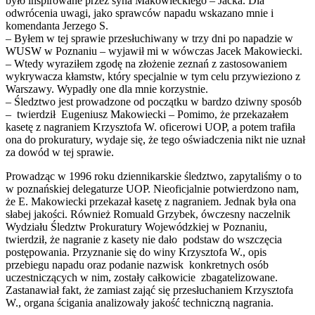
było inspirowane przez syna Makowieckiego – Jacka. Dla
odwrócenia uwagi, jako sprawców napadu wskazano mnie i
komendanta Jerzego S.
– Byłem w tej sprawie przesłuchiwany w trzy dni po napadzie w
WUSW w Poznaniu – wyjawił mi w wówczas Jacek Makowiecki.
– Wtedy wyraziłem zgodę na złożenie zeznań z zastosowaniem
wykrywacza kłamstw, który specjalnie w tym celu przywieziono z
Warszawy. Wypadły one dla mnie korzystnie.
– Śledztwo jest prowadzone od początku w bardzo dziwny sposób
– twierdził Eugeniusz Makowiecki – Pomimo, że przekazałem
kasetę z nagraniem Krzysztofa W. oficerowi UOP, a potem trafiła
ona do prokuratury, wydaje się, że tego oświadczenia nikt nie uznał
za dowód w tej sprawie.
Prowadząc w 1996 roku dziennikarskie śledztwo, zapytaliśmy o to
w poznańskiej delegaturze UOP. Nieoficjalnie potwierdzono nam,
że E. Makowiecki przekazał kasetę z nagraniem. Jednak była ona
słabej jakości. Również Romuald Grzybek, ówczesny naczelnik
Wydziału Śledztw Prokuratury Wojewódzkiej w Poznaniu,
twierdził, że nagranie z kasety nie dało podstaw do wszczęcia
postępowania. Przyznanie się do winy Krzysztofa W., opis
przebiegu napadu oraz podanie nazwisk konkretnych osób
uczestniczących w nim, zostały całkowicie zbagatelizowane.
Zastanawiał fakt, że zamiast zająć się przesłuchaniem Krzysztofa
W., organa ścigania analizowały jakość techniczną nagrania.