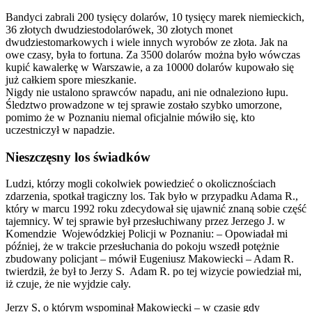
Bandyci zabrali 200 tysięcy dolarów, 10 tysięcy marek niemieckich,
36 złotych dwudziestodolarówek, 30 złotych monet
dwudziestomarkowych i wiele innych wyrobów ze złota. Jak na
owe czasy, była to fortuna. Za 3500 dolarów można było wówczas
kupić kawalerkę w Warszawie, a za 10000 dolarów kupowało się
już całkiem spore mieszkanie.
Nigdy nie ustalono sprawców napadu, ani nie odnaleziono łupu.
Śledztwo prowadzone w tej sprawie zostało szybko umorzone,
pomimo że w Poznaniu niemal oficjalnie mówiło się, kto
uczestniczył w napadzie.
Nieszczęsny los świadków
Ludzi, którzy mogli cokolwiek powiedzieć o okolicznościach
zdarzenia, spotkał tragiczny los. Tak było w przypadku Adama R.,
który w marcu 1992 roku zdecydował się ujawnić znaną sobie część
tajemnicy. W tej sprawie był przesłuchiwany przez Jerzego J. w
Komendzie Wojewódzkiej Policji w Poznaniu: – Opowiadał mi
później, że w trakcie przesłuchania do pokoju wszedł potężnie
zbudowany policjant – mówił Eugeniusz Makowiecki – Adam R.
twierdził, że był to Jerzy S. Adam R. po tej wizycie powiedział mi,
iż czuje, że nie wyjdzie cały.
Jerzy S, o którym wspominał Makowiecki – w czasie gdy