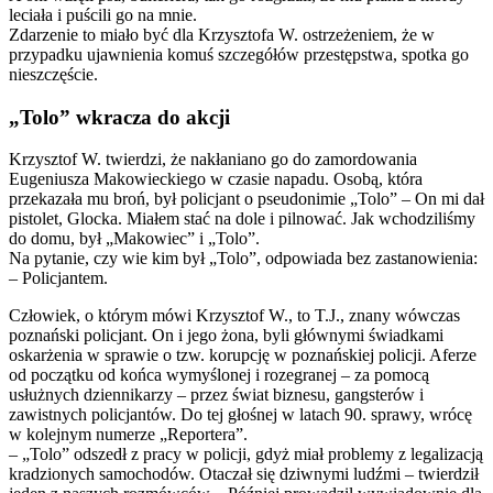
leciała i puścili go na mnie.
Zdarzenie to miało być dla Krzysztofa W. ostrzeżeniem, że w
przypadku ujawnienia komuś szczegółów przestępstwa, spotka go
nieszczęście.
„Tolo” wkracza do akcji
Krzysztof W. twierdzi, że nakłaniano go do zamordowania
Eugeniusza Makowieckiego w czasie napadu. Osobą, która
przekazała mu broń, był policjant o pseudonimie „Tolo” – On mi dał
pistolet, Glocka. Miałem stać na dole i pilnować. Jak wchodziliśmy
do domu, był „Makowiec” i „Tolo”.
Na pytanie, czy wie kim był „Tolo”, odpowiada bez zastanowienia:
– Policjantem.
Człowiek, o którym mówi Krzysztof W., to T.J., znany wówczas
poznański policjant. On i jego żona, byli głównymi świadkami
oskarżenia w sprawie o tzw. korupcję w poznańskiej policji. Aferze
od początku od końca wymyślonej i rozegranej – za pomocą
usłużnych dziennikarzy – przez świat biznesu, gangsterów i
zawistnych policjantów. Do tej głośnej w latach 90. sprawy, wrócę
w kolejnym numerze „Reportera”.
– „Tolo” odszedł z pracy w policji, gdyż miał problemy z legalizacją
kradzionych samochodów. Otaczał się dziwnymi ludźmi – twierdził